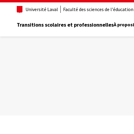
Aller
Université Laval
Faculté des sciences de l'éducation
au
contenu
principal
Transitions scolaires et professionnelles
À propos