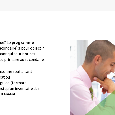
que? Le
programme
ondaire) a pour objectif
nant qui soutient ces
 du primaire au secondaire.
ersonne souhaitant
rat ou
 guide (formats
nsi qu’un inventaire des
uitement
.